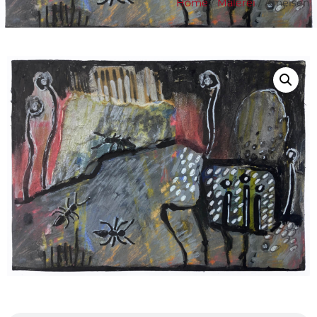
Home
/
Malerei
/ Ameisen