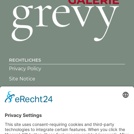
RECHTLICHES
Privacy Policy
Site Notice
GREVY ANGEBOT
What is Grevy?
Paprika
BENUTZERANMELDUNG
380,00
€