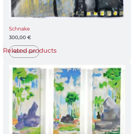
Schnake
300,00
€
Related products
Add to cart