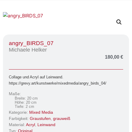
angry_BIRDS_07
Michaele Helker
180,00
€
Collage und Acryl auf Leinwand.
https://grevy.art/kunstwerke/mixedmedia/angry_birds_04/
Maße:
Breite: 20 cm
Höhe: 20 cm
Tiefe: 2 cm
Kategorie:
Mixed Media
Farbigkeit:
Graustufen
,
grauweiß
Material:
Acryl
,
Leinwand
Typ:
Original