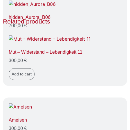
hidden_Aurora_B06
Related products
700,00
€
Add to cart
Mut – Widerstand – Lebendigkeit 11
300,00
€
Add to cart
Ameisen
300,00
€