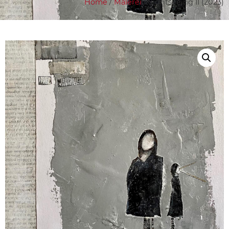
Home
/
Malerei
/ Sightseeing II (2023)