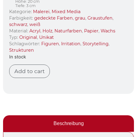
Höhe: 20 cm
Tiefe: 3 cm
Kategorie:
Malerei
,
Mixed Media
Farbigkeit:
gedeckte Farben
,
grau
,
Graustufen
,
schwarz
,
weiß
Material:
Acryl
,
Holz
,
Naturfarben
,
Papier
,
Wachs
Typ:
Original
,
Unikat
Schlagwörter:
Figuren
,
Irritation
,
Storytelling
,
Strukturen
In stock
Add to cart
Beschreibung