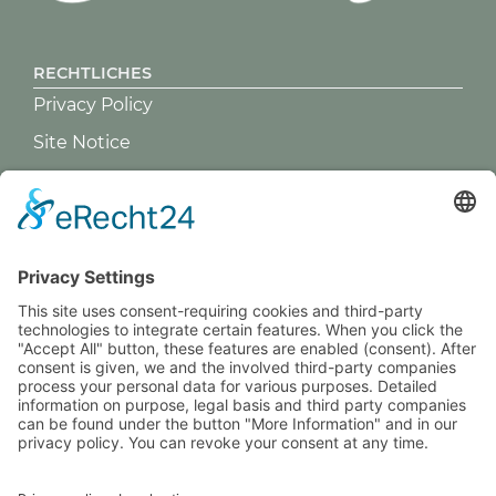
RECHTLICHES
Privacy Policy
Site Notice
Zwiebeln
400,00
€
GREVY ANGEBOT
What is Grevy?
Add to cart
BENUTZERANMELDUNG
Remember Me