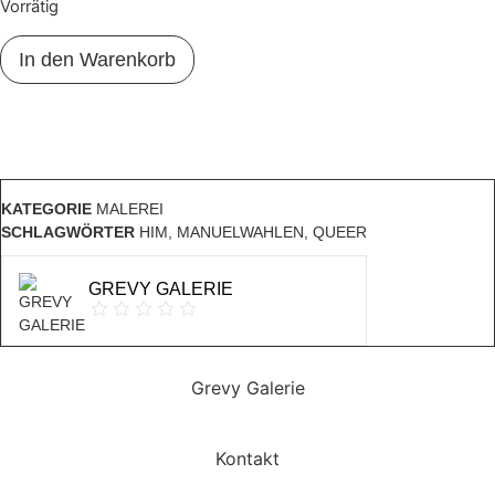
Vorrätig
Angstlust
In den Warenkorb
Menge
Beschreibung
KATEGORIE
MALEREI
SCHLAGWÖRTER
HIM
,
MANUELWAHLEN
,
QUEER
GREVY GALERIE
Grevy Galerie
Kontakt