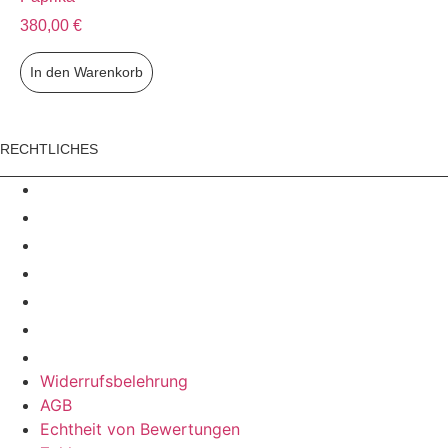
380,00
€
In den Warenkorb
RECHTLICHES
Widerrufsbelehrung
AGB
Echtheit von Bewertungen
Zahlungsarten
Versandarten
Datenschutz­erklärung
Impressum
Widerrufsbelehrung
AGB
Echtheit von Bewertungen