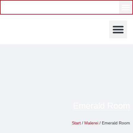
KÜNSTLERINNEN UND KÜ
Emerald Room
Art of PI
Start
/
Malerei
/ Emerald Room