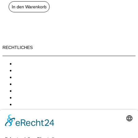
In den Warenkorb
RECHTLICHES
Widerrufsbelehrung
AGB
Echtheit von Bewertungen
Zahlungsarten
Versandarten
Datenschutz­erklärung
Impressum
Widerrufsbelehrung
AGB
Echtheit von Bewertungen
Zahlungsarten
Versandarten