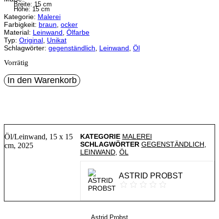
Breite: 15 cm
Höhe: 15 cm
Kategorie:
Malerei
Farbigkeit:
braun
,
ocker
Material:
Leinwand
,
Ölfarbe
Typ:
Original
,
Unikat
Schlagwörter:
gegenständlich
,
Leinwand
,
Öl
Vorrätig
Tüte
In den Warenkorb
Menge
Beschreibung
Öl/Leinwand, 15 x 15
KATEGORIE
MALEREI
SCHLAGWÖRTER
GEGENSTÄNDLICH
,
cm, 2025
LEINWAND
,
ÖL
ASTRID PROBST
Astrid Probst