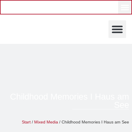
KÜNSTLERINNEN UND KÜ
Childhood Memories I Haus am
See
CATbosshammer
Start
/
Mixed Media
/ Childhood Memories I Haus am See