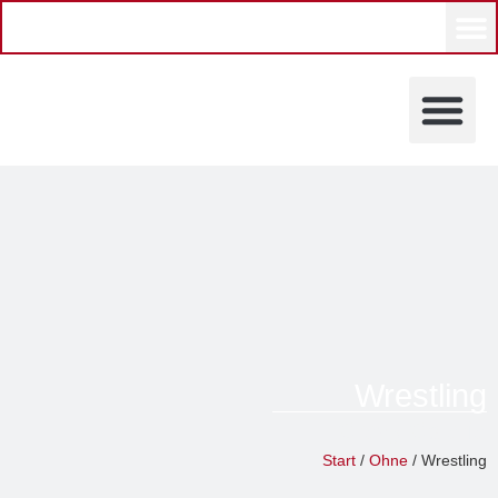
KÜNSTLERINNEN UND KÜ
Wrestling
Grevy Galerie
Start
/
Ohne
/ Wrestling