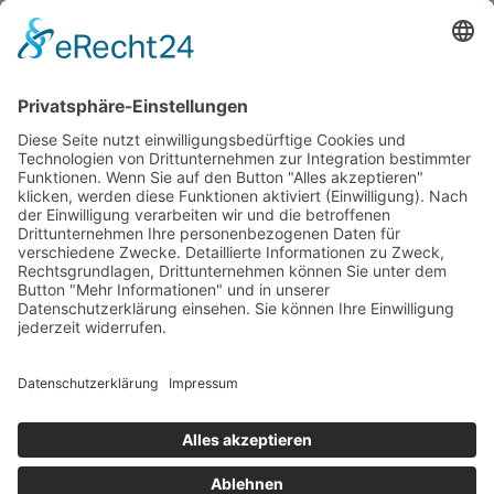
Impressum
GREVY ANGEBOT
Was ist Grevy?
BENUTZERANMELDUNG
Benutzername merken
Anmelden
Passwort vergessen?