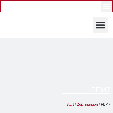
KÜNSTLERINNEN UND KÜ
FEM7
Astrid Probst
Start
/
Zeichnungen
/ FEM7