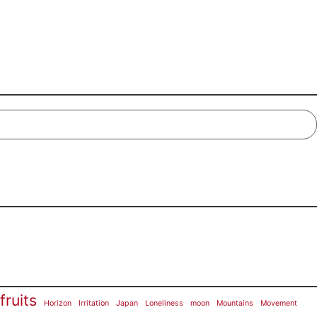
fruits
Horizon
Irritation
Japan
Loneliness
moon
Mountains
Movement