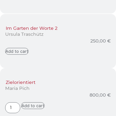
Im Garten der Worte 2
Ursula Traschütz
250,00
€
Add to cart
Zielorientiert
Maria Pich
800,00
€
Add to cart