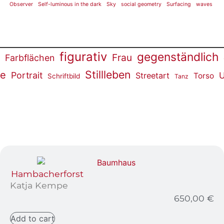
Observer
Self-luminous in the dark
Sky
social geometry
Surfacing
waves
figurativ
gegenständlich
Frau
Farbflächen
Stillleben
re
Portrait
U
Streetart
Torso
Schriftbild
Tanz
Hambacherforst
Katja Kempe
650,00
€
Add to cart