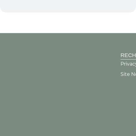
RECH
Privac
Site N