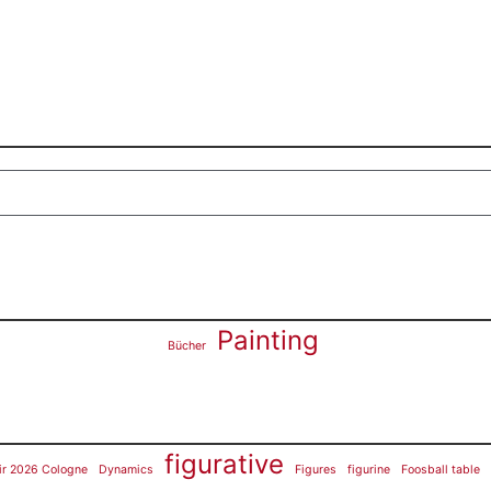
Painting
Bücher
figurative
ir 2026 Cologne
Dynamics
Figures
figurine
Foosball table