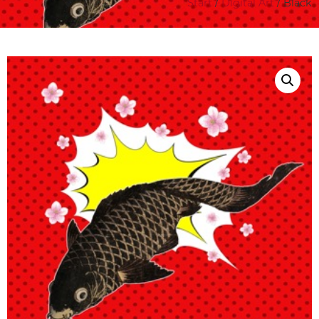
Start
/
Digital Art
/ Black