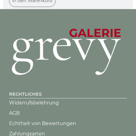
In den Warenkorb
RECHTLICHES
Die Flucht XIX
Widerrufsbelehrung
300,00
€
AGB
In den Warenkorb
Echtheit von Bewertungen
Zahlungsarten