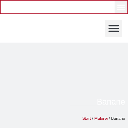
KÜNSTLERINNEN UND KÜ
Banane
Astrid Probst
Start
/
Malerei
/ Banane