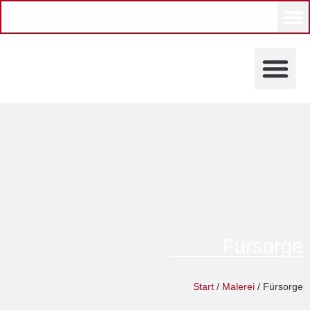
KÜNSTLERINNEN UND KÜ
Fürsorge
Frank Schaal
Start
/
Malerei
/ Fürsorge