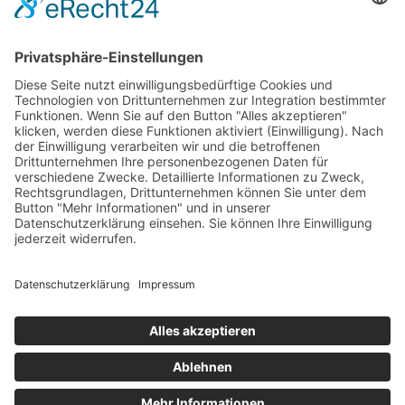
GREVY ANGEBOT
Was ist Grevy?
BENUTZERANMELDUNG
Benutzername merken
Anmelden
Passwort vergessen?