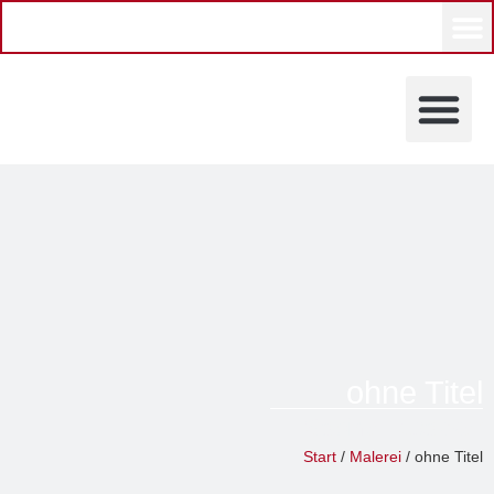
KÜNSTLERINNEN UND KÜ
ohne Titel
Sabine Losacker
Start
/
Malerei
/ ohne Titel