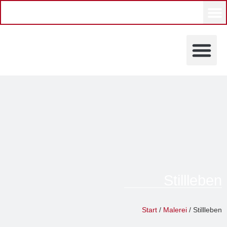
KÜNSTLERINNEN UND KÜ
Stillleben
Astrid Probst
Start
/
Malerei
/ Stillleben