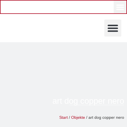
KÜNSTLERINNEN UND KÜ
art dog copper nero
Astrid Probst
Start
/
Objekte
/ art dog copper nero