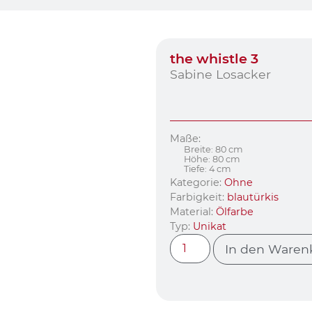
the whistle 3
Sabine Losacker
Maße:
Breite: 80 cm
Höhe: 80 cm
Tiefe: 4 cm
Kategorie:
Ohne
Farbigkeit:
blautürkis
Material:
Ölfarbe
Typ:
Unikat
In den Waren