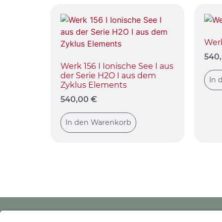
Werk
540
Werk 156 I Ionische See I aus
der Serie H2O I aus dem
In 
Zyklus Elements
540,00
€
In den Warenkorb