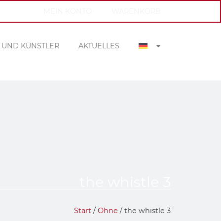
MEIN KONTO
WARENKORB
 UND KÜNSTLER
AKTUELLES
the whistle 3
Sabine Losacker
Start
/
Ohne
/ the whistle 3