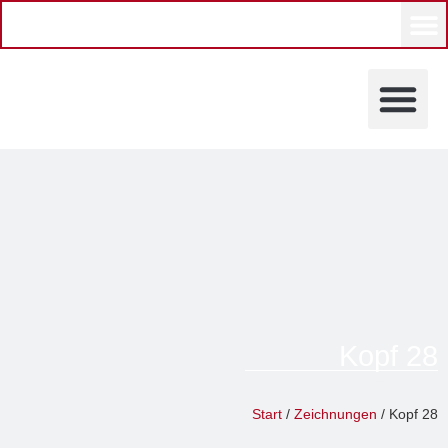
KÜNSTLERINNEN UND KÜ
Kopf 28
Astrid Probst
Start
/
Zeichnungen
/ Kopf 28