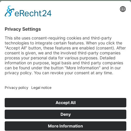
GREVY ANGEBOT
What is Grevy?
BENUTZERANMELDUNG
Remember Me
Anmelden
Lost your password?
Deutsch
English