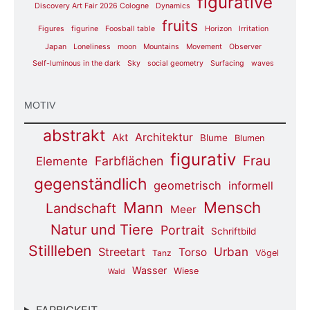
figurative
Discovery Art Fair 2026 Cologne
Dynamics
fruits
Figures
figurine
Foosball table
Horizon
Irritation
Japan
Loneliness
moon
Mountains
Movement
Observer
Self-luminous in the dark
Sky
social geometry
Surfacing
waves
MOTIV
abstrakt
Architektur
Akt
Blume
Blumen
figurativ
Frau
Farbflächen
Elemente
gegenständlich
geometrisch
informell
Mensch
Mann
Landschaft
Meer
Natur und Tiere
Portrait
Schriftbild
Stillleben
Urban
Streetart
Torso
Tanz
Vögel
Wasser
Wiese
Wald