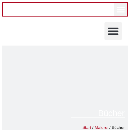
KÜNSTLERINNEN UND KÜNS
Bücher
Astrid Probst
Start
/
Malerei
/ Bücher