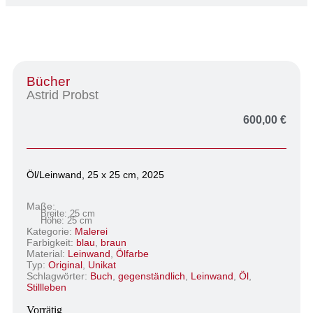
Bücher
Astrid Probst
600,00
€
Öl/Leinwand, 25 x 25 cm, 2025
Maße:
Breite: 25 cm
Höhe: 25 cm
Kategorie:
Malerei
Farbigkeit:
blau
,
braun
Material:
Leinwand
,
Ölfarbe
Typ:
Original
,
Unikat
Schlagwörter:
Buch
,
gegenständlich
,
Leinwand
,
Öl
,
Stillleben
Vorrätig