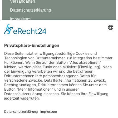
Versandarten
Datenschutz­erklärung
Impressum
GREVY ANGEBOT
Was ist Grevy?
BENUTZERANMELDUNG
Benutzername merken
Anmelden