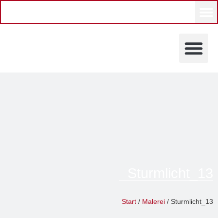
KÜNSTLERINNEN UND KÜ
Sturmlicht_13
Grevy
Start
/
Malerei
/ Sturmlicht_13