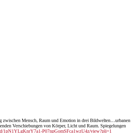
hung zwischen Mensch, Raum und Emotion in drei Bildwelten…urbanen
tehenden Verschiebungen von Körper, Licht und Raum. Spiegelungen
/file/d/1pN1YLgKnrY7a1-P07npGomSFca1wzU4z/view?pli=1