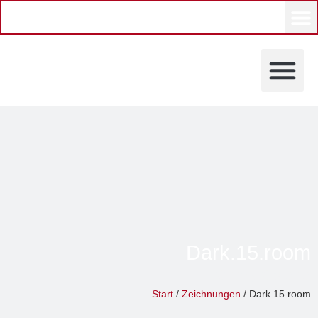
KÜNSTLERINNEN UND KÜ
Dark.15.room
Grevy Galerie
Start
/
Zeichnungen
/ Dark.15.room