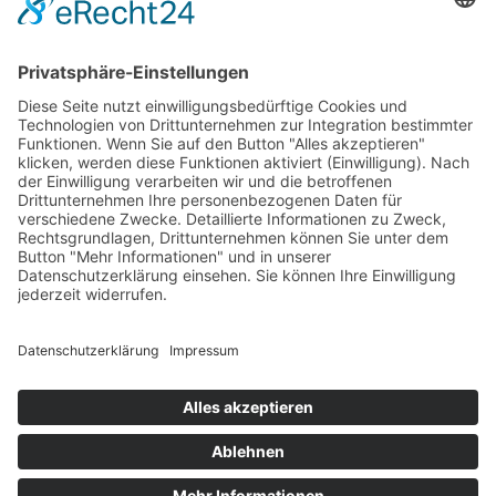
GREVY ANGEBOT
Was ist Grevy?
BENUTZERANMELDUNG
Benutzername merken
Anmelden
Passwort vergessen?