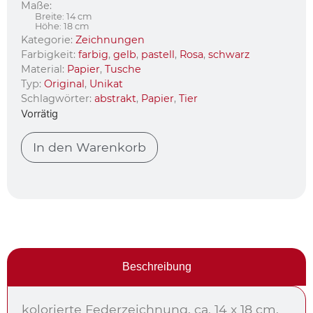
Maße:
Breite: 14 cm
Höhe: 18 cm
Kategorie:
Zeichnungen
Farbigkeit:
farbig
,
gelb
,
pastell
,
Rosa
,
schwarz
Material:
Papier
,
Tusche
Typ:
Original
,
Unikat
Schlagwörter:
abstrakt
,
Papier
,
Tier
Vorrätig
In den Warenkorb
Beschreibung
kolorierte Federzeichnung, ca. 14 x 18 cm,