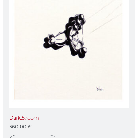
Kopf 28
260,00
€
In den Warenkorb
Dark.5.room
360,00
€