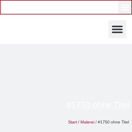
KÜNSTLERINNEN UND KÜ
#1750 ohne Titel
Ingo Schultze-Schnabl
Start
/
Malerei
/ #1750 ohne Titel