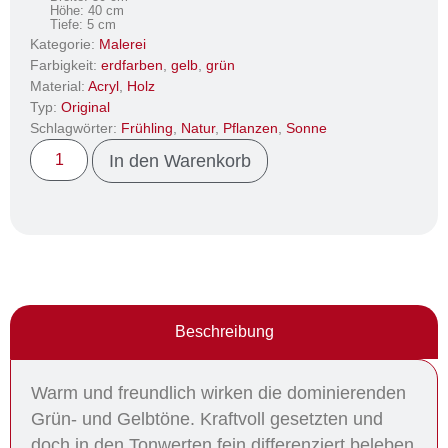
Höhe: 40 cm
Tiefe: 5 cm
Kategorie:
Malerei
Farbigkeit:
erdfarben
,
gelb
,
grün
Material:
Acryl
,
Holz
Typ:
Original
Schlagwörter:
Frühling
,
Natur
,
Pflanzen
,
Sonne
In den Warenkorb
Beschreibung
Warm und freundlich wirken die dominierenden
Grün- und Gelbtöne. Kraftvoll gesetzten und
doch in den Tonwerten fein differenziert beleben