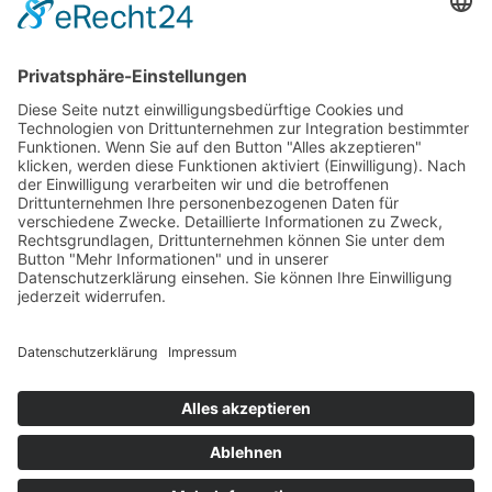
GREVY ANGEBOT
Was ist Grevy?
BENUTZERANMELDUNG
Benutzername merken
Anmelden
Passwort vergessen?