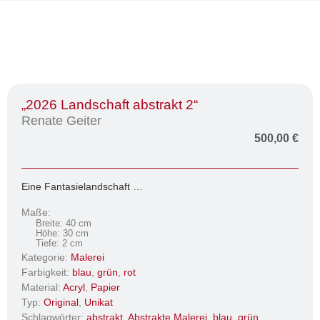
„2026 Landschaft abstrakt 2“
Renate Geiter
500,00
€
Eine Fantasielandschaft …
Maße:
Breite: 40 cm
Höhe: 30 cm
Tiefe: 2 cm
Kategorie:
Malerei
Farbigkeit:
blau
,
grün
,
rot
Material:
Acryl
,
Papier
Typ:
Original
,
Unikat
Schlagwörter:
abstrakt
,
Abstrakte Malerei
,
blau
,
grün
,