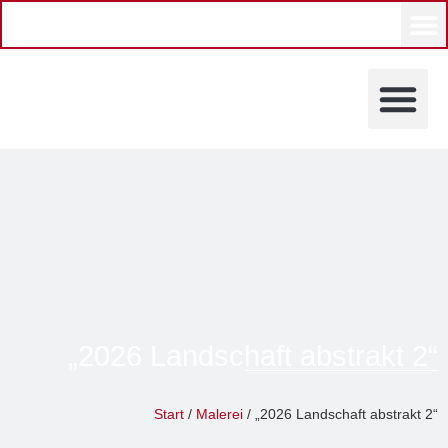
KÜNSTLERINNEN UND KÜ
„2026 Landschaft abstrakt 2“
Renate Geiter
Start
/
Malerei
/ „2026 Landschaft abstrakt 2“