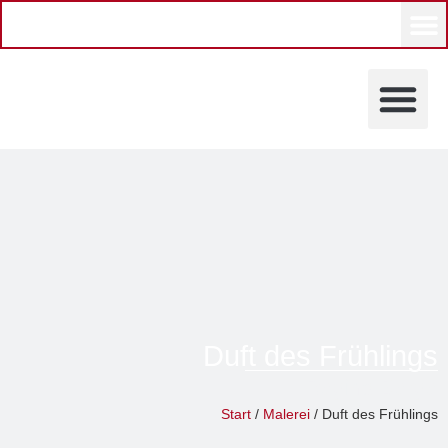
KÜNSTLERINNEN UND KÜ
Duft des Frühlings
Regina Berge
Start
/
Malerei
/ Duft des Frühlings