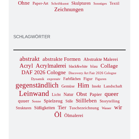
Ohne
Paper-Art
Skulpturen
Textil
Sonstiges
Schriftkunst
Zeichnungen
SCHLAGWÖRTER
abstrakt
abstrakte Formen
Abstrakte Malerei
Acryl
Acrylmalerei
Collage
blau
black&white
DAF 2026 Cologne
Discovery Art Fair 2026 Cologne
Figur
Farbflächen
Dynamik
expressiv
Figuren
gegenständlich
Him
Landschaft
Gemüse
Insekt
Leinwand
queer
Obst
Papier
Natur
Licht
Stillleben
Spielzeug
quuer
Stille
Storytelling
Sonne
wir
Tier
Süßigkeiten
Strukturen
Tuschezeichnung
Wasser
Öl
Ölmalerei