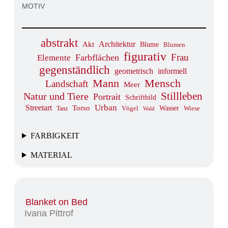
MOTIV
abstrakt
Architektur
Akt
Blume
Blumen
figurativ
Frau
Farbflächen
Elemente
gegenständlich
geometrisch
informell
Mann
Mensch
Landschaft
Meer
Stillleben
Natur und Tiere
Portrait
Schriftbild
Urban
Streetart
Torso
Wasser
Tanz
Vögel
Wiese
Wald
FARBIGKEIT
MATERIAL
Blanket on Bed
Ivana Pittrof