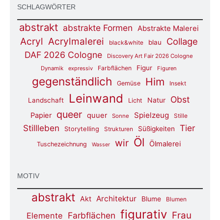
SCHLAGWÖRTER
abstrakt
abstrakte Formen
Abstrakte Malerei
Acryl
Acrylmalerei
Collage
blau
black&white
DAF 2026 Cologne
Discovery Art Fair 2026 Cologne
Figur
Farbflächen
Dynamik
expressiv
Figuren
gegenständlich
Him
Gemüse
Insekt
Leinwand
Obst
Natur
Landschaft
Licht
queer
Spielzeug
Papier
quuer
Stille
Sonne
Stillleben
Tier
Süßigkeiten
Storytelling
Strukturen
Öl
wir
Ölmalerei
Tuschezeichnung
Wasser
MOTIV
abstrakt
Architektur
Akt
Blume
Blumen
figurativ
Frau
Farbflächen
Elemente