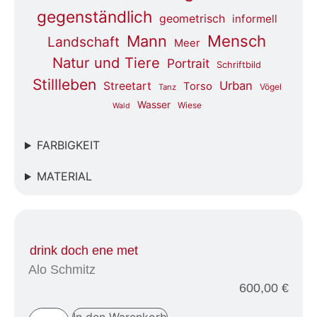
gegenständlich
geometrisch
informell
Mensch
Mann
Landschaft
Meer
Natur und Tiere
Portrait
Schriftbild
Stillleben
Urban
Streetart
Torso
Vögel
Tanz
Wasser
Wiese
Wald
FARBIGKEIT
MATERIAL
drink doch ene met
Alo Schmitz
600,00
€
In den Warenkorb