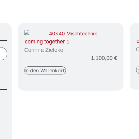
coming together 1
C
Corinna Zieleke
1.100,00
€
I
In den Warenkorb
t