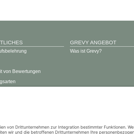
TLICHES
GREVY ANGEBOT
ufsbelehrung
Was ist Grevy?
it von Bewertungen
gsarten
darten
chutz­erklärung
ssum