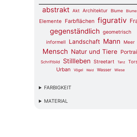
abstrakt
Architektur
Akt
Blume
Blume
figurativ
Fr
Farbflächen
Elemente
gegenständlich
geometrisch
Mann
Landschaft
informell
Meer
Mensch
Natur und Tiere
Portrai
Stillleben
Streetart
Tor
Schriftbild
Tanz
Urban
Wasser
Vögel
Wiese
Wald
FARBIGKEIT
MATERIAL