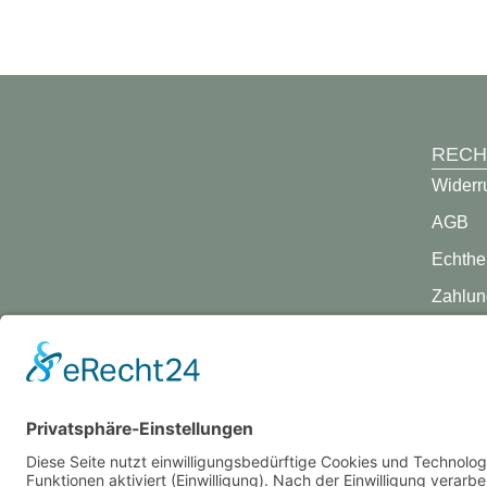
RECH
Widerr
AGB
Echthe
Zahlun
Versan
Datens
Impre