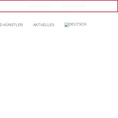
MEIN KONTO
WARENKORB
D KÜNSTLER
AKTUELLES
BITUMEN
Kunstwerke bei Grevy