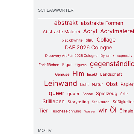
SCHLAGWÖRTER
abstrakt
abstrakte Formen
Acryl
Acrylmalere
Abstrakte Malerei
Collage
blau
black&white
DAF 2026 Cologne
Discovery Art Fair 2026 Cologne
Dynamik
expressiv
gegenständli
Figur
Farbflächen
Figuren
Him
Landschaft
Gemüse
Insekt
Leinwand
Obst
Natur
Papier
Licht
queer
Spielzeug
quuer
Stille
Sonne
Stillleben
Süßigkeite
Storytelling
Strukturen
Öl
wir
Tier
Ölmale
Tuschezeichnung
Wasser
MOTIV