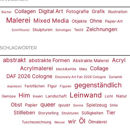
Digital Art
Collagen
Fotografie
Grafik
Illustration
Bücher
Malerei
Mixed Media
Ohne
Objekte
Paper-Art
Zeichnungen
Skulpturen
Textil
Sonstiges
Schriftkunst
SCHLAGWÖRTER
abstrakt
Acryl
abstrakte Formen
Abstrakte Malerei
Acrylmalerei
Collage
blau
black&white
DAF 2026 Cologne
Discovery Art Fair 2026 Cologne
Dynamik
gegenständlich
Figur
Farbflächen
expressiv
Figuren
Leinwand
Him
Natur
Landschaft
Gemüse
Insekt
Licht
queer
Obst
Spielzeug
Papier
quuer
Stille
Sonne
Stillleben
Tier
Süßigkeiten
Storytelling
Strukturen
Öl
wir
Ölmalerei
Tuschezeichnung
Wasser