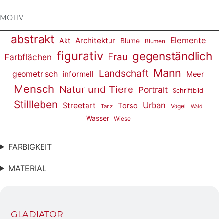
MOTIV
abstrakt
Elemente
Architektur
Akt
Blume
Blumen
figurativ
gegenständlich
Frau
Farbflächen
Mann
Landschaft
geometrisch
informell
Meer
Mensch
Natur und Tiere
Portrait
Schriftbild
Stillleben
Urban
Streetart
Torso
Vögel
Tanz
Wald
Wasser
Wiese
FARBIGKEIT
MATERIAL
GLADIATOR