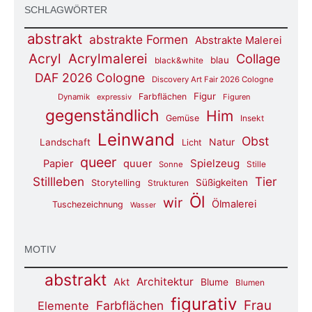
SCHLAGWÖRTER
abstrakt
abstrakte Formen
Abstrakte Malerei
Acryl
Acrylmalerei
Collage
blau
black&white
DAF 2026 Cologne
Discovery Art Fair 2026 Cologne
Figur
Farbflächen
Dynamik
expressiv
Figuren
gegenständlich
Him
Gemüse
Insekt
Leinwand
Obst
Natur
Landschaft
Licht
queer
Spielzeug
Papier
quuer
Stille
Sonne
Stillleben
Tier
Süßigkeiten
Storytelling
Strukturen
Öl
wir
Ölmalerei
Tuschezeichnung
Wasser
MOTIV
abstrakt
Architektur
Akt
Blume
Blumen
figurativ
Frau
Farbflächen
Elemente