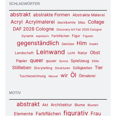
SCHLAGWÖRTER
abstrakt
abstrakte Formen
Abstrakte Malerei
Acryl
Acrylmalerei
Collage
blau
black&white
DAF 2026 Cologne
Discovery Art Fair 2026 Cologne
Figur
Farbflächen
Dynamik
expressiv
Figuren
gegenständlich
Him
Gemüse
Insekt
Leinwand
Obst
Natur
Landschaft
Licht
queer
Spielzeug
Papier
quuer
Stille
Sonne
Stillleben
Tier
Süßigkeiten
Storytelling
Strukturen
Öl
wir
Ölmalerei
Tuschezeichnung
Wasser
MOTIV
abstrakt
Architektur
Akt
Blume
Blumen
figurativ
Frau
Farbflächen
Elemente