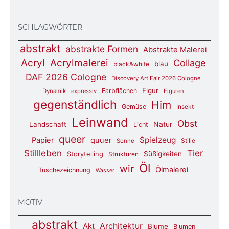
SCHLAGWÖRTER
abstrakt
abstrakte Formen
Abstrakte Malerei
Acryl
Acrylmalerei
Collage
blau
black&white
DAF 2026 Cologne
Discovery Art Fair 2026 Cologne
Figur
Farbflächen
Dynamik
expressiv
Figuren
gegenständlich
Him
Gemüse
Insekt
Leinwand
Obst
Natur
Landschaft
Licht
queer
Spielzeug
Papier
quuer
Stille
Sonne
Stillleben
Tier
Süßigkeiten
Storytelling
Strukturen
Öl
wir
Ölmalerei
Tuschezeichnung
Wasser
MOTIV
abstrakt
Architektur
Akt
Blume
Blumen