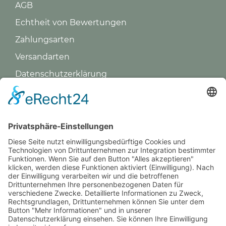
AGB
Echtheit von Bewertungen
Zahlungsarten
Versandarten
Datenschutz­erklärung
Impressum
GREVY ANGEBOT
Was ist Grevy?
BENUTZERANMELDUNG