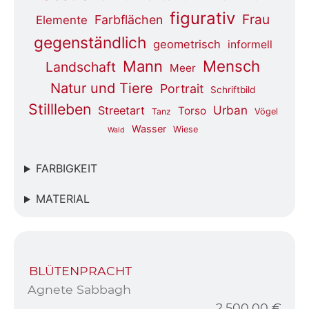
figurativ
Frau
Farbflächen
Elemente
gegenständlich
geometrisch
informell
Mensch
Mann
Landschaft
Meer
Natur und Tiere
Portrait
Schriftbild
Stillleben
Urban
Streetart
Torso
Tanz
Vögel
Wasser
Wiese
Wald
FARBIGKEIT
MATERIAL
BLÜTENPRACHT
Agnete Sabbagh
2.500,00
€