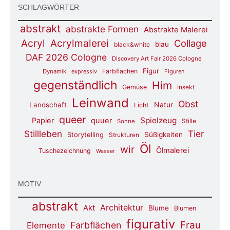
SCHLAGWÖRTER
abstrakt
abstrakte Formen
Abstrakte Malerei
Acryl
Acrylmalerei
Collage
blau
black&white
DAF 2026 Cologne
Discovery Art Fair 2026 Cologne
Figur
Farbflächen
Dynamik
expressiv
Figuren
gegenständlich
Him
Gemüse
Insekt
Leinwand
Obst
Natur
Landschaft
Licht
queer
Spielzeug
Papier
quuer
Stille
Sonne
Stillleben
Tier
Süßigkeiten
Storytelling
Strukturen
Öl
wir
Ölmalerei
Tuschezeichnung
Wasser
MOTIV
abstrakt
Architektur
Akt
Blume
Blumen
figurativ
Frau
Farbflächen
Elemente