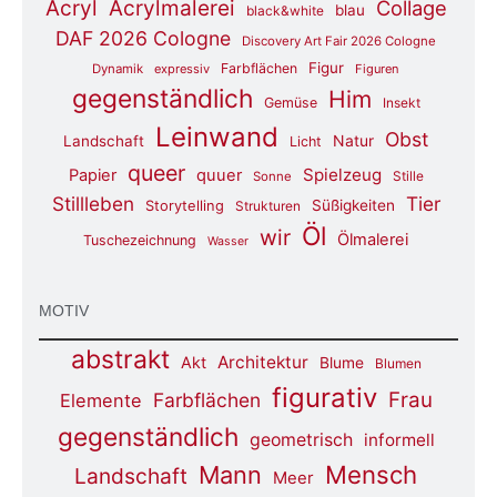
Acryl
Acrylmalerei
Collage
blau
black&white
DAF 2026 Cologne
Discovery Art Fair 2026 Cologne
Figur
Farbflächen
Dynamik
expressiv
Figuren
gegenständlich
Him
Gemüse
Insekt
Leinwand
Obst
Natur
Landschaft
Licht
queer
Spielzeug
Papier
quuer
Stille
Sonne
Stillleben
Tier
Süßigkeiten
Storytelling
Strukturen
Öl
wir
Ölmalerei
Tuschezeichnung
Wasser
MOTIV
abstrakt
Architektur
Akt
Blume
Blumen
figurativ
Frau
Farbflächen
Elemente
gegenständlich
geometrisch
informell
Mensch
Mann
Landschaft
Meer